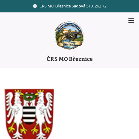
ČRS MO Březnice Sadová 513, 262 72
ČRS MO Březnice