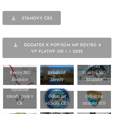
STANOVY ČRS
DODATEK K POPISŮM MP REVÍRŮ A
VP PLATNÝ OD 1. 1. 2022
Dětský
Revíry MO
Rybářské
kroužek MO
Březnice
závody
Březnice
Rybářské
závody jinde v
Odkaz na
Odkaz na
ČR
stránky ČRS
stránky SUS
Výsledky