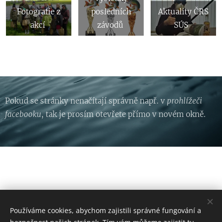
Fotografie z
posledních
Aktuality ČRS
akcí
závodů
SÚS
Pokud se stránky nenačítají správně např. v
prohlížeči
facebooku
, tak je prosím otevřete přímo v novém okně.
KONTAKT
Používáme cookies, abychom zajistili správné fungování a