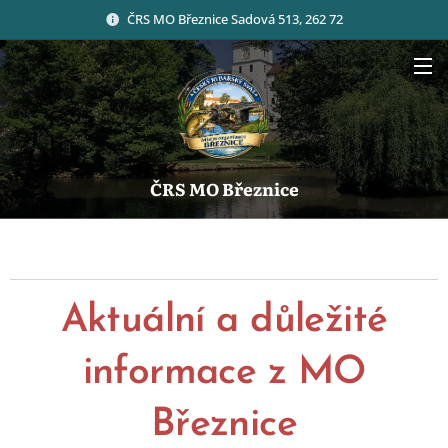
ČRS MO Březnice Sadová 513, 262 72
ČRS MO Březnice
Aktuální a důležité
informace z MO
Březnice